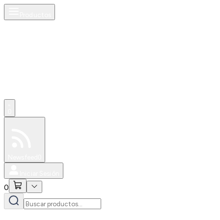
Productos
0
Especiales
Newsfeed
0
Iniciar Sesión
0