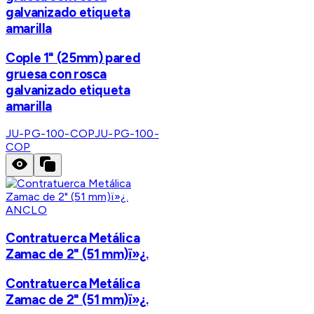
galvanizado etiqueta
amarilla
Cople 1" (25mm) pared
gruesa con rosca
galvanizado etiqueta
amarilla
JU-PG-100-COP
JU-PG-100-
COP
ANCLO
Contratuerca Metálica
Zamac de 2" (51 mm)ï»¿.
Contratuerca Metálica
Zamac de 2" (51 mm)ï»¿.