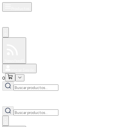
Productos
0
Especiales
Newsfeed
0
Iniciar Sesión
0
0