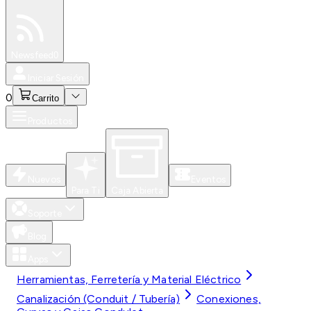
Especiales
Newsfeed
0
Iniciar Sesión
0
Carrito
Productos
Nuevos
Eventos
Para Ti
Caja Abierta
Soporte
Blog
Apps
Herramientas, Ferretería y Material Eléctrico
Canalización (Conduit / Tubería)
Conexiones,