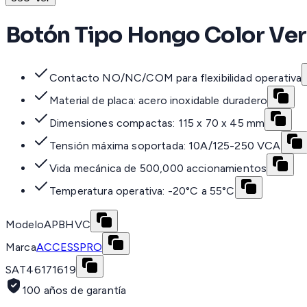
Botón Tipo Hongo Color Ve
Contacto NO/NC/COM para flexibilidad operativa
Material de placa: acero inoxidable duradero
Dimensiones compactas: 115 x 70 x 45 mm
Tensión máxima soportada: 10A/125-250 VCA
Vida mecánica de 500,000 accionamientos
Temperatura operativa: -20°C a 55°C
Modelo
APBHVC
Marca
ACCESSPRO
SAT
46171619
100 años de garantía