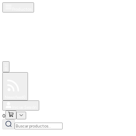
Productos
0
Especiales
Newsfeed
0
Iniciar Sesión
0