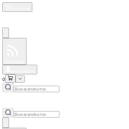
Productos
0
Especiales
Newsfeed
0
Iniciar Sesión
0
0