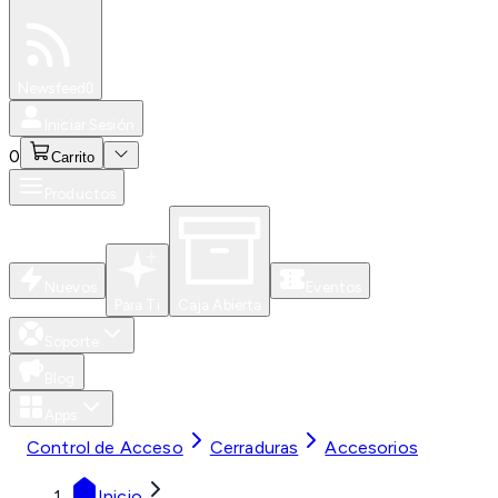
Especiales
Newsfeed
0
Iniciar Sesión
0
Carrito
Productos
Nuevos
Eventos
Para Ti
Caja Abierta
Soporte
Blog
Apps
Control de Acceso
Cerraduras
Accesorios
Inicio