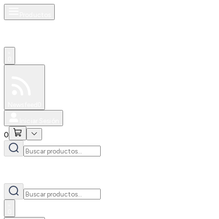
Productos
0
Especiales
Newsfeed
0
Iniciar Sesión
0
0