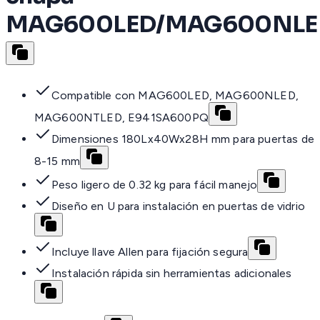
MAG600LED/MAG600NLE
Compatible con MAG600LED, MAG600NLED,
MAG600NTLED, E941SA600PQ
Dimensiones 180Lx40Wx28H mm para puertas de
8-15 mm
Peso ligero de 0.32 kg para fácil manejo
Diseño en U para instalación en puertas de vidrio
Incluye llave Allen para fijación segura
Instalación rápida sin herramientas adicionales