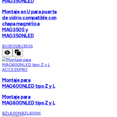
MAG350NLED
Montaje en U para puerta
de vidrio compatible con
chapa magnética
MAG350S y
MAG350NLED
BU350S
BU350S
ACCESSPRO
Montaje para
MAG600NLED tipo Z y L
Montaje para
MAG600NLED tipo Z y L
BZL600N
BZL600N