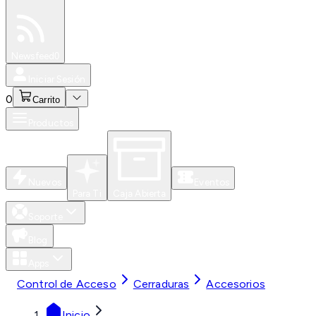
Especiales
Newsfeed
0
Iniciar Sesión
0
Carrito
Productos
Nuevos
Eventos
Para Ti
Caja Abierta
Soporte
Blog
Apps
Control de Acceso
Cerraduras
Accesorios
Inicio