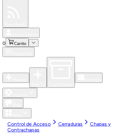
Especiales
Newsfeed
0
Iniciar Sesión
0
Carrito
Productos
Nuevos
Eventos
Para Ti
Caja Abierta
Soporte
Blog
Apps
Control de Acceso
Cerraduras
Chapas y
Contrachapas