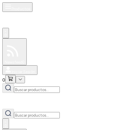
Productos
0
Especiales
Newsfeed
0
Iniciar Sesión
0
0