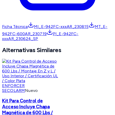
Ficha Técnica
MI_E-942FC-xxxAR_230815
MT_E-
942FC-600AR_230719
PI_E-942FC-
xxxAR_230624_SP
Alternativas Similares
ENFORCER
SECOLARM
Nuevo
Kit Para Control de
Acceso Incluye Chapa
Magnética de 600 Lbs /