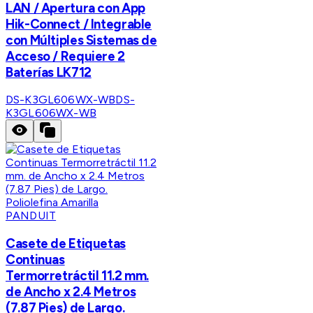
LAN / Apertura con App
Hik-Connect / Integrable
con Múltiples Sistemas de
Acceso / Requiere 2
Baterías LK712
DS-K3GL606WX-WB
DS-
K3GL606WX-WB
PANDUIT
Casete de Etiquetas
Continuas
Termorretráctil 11.2 mm.
de Ancho x 2.4 Metros
(7.87 Pies) de Largo.