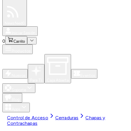
Especiales
Newsfeed
0
Iniciar Sesión
0
Carrito
Productos
Nuevos
Eventos
Para Ti
Caja Abierta
Soporte
Blog
Apps
Control de Acceso
Cerraduras
Chapas y
Contrachapas