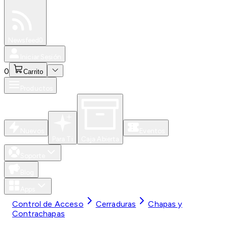
Especiales
Newsfeed
0
Iniciar Sesión
0
Carrito
Productos
Nuevos
Eventos
Para Ti
Caja Abierta
Soporte
Blog
Apps
Control de Acceso
Cerraduras
Chapas y
Contrachapas