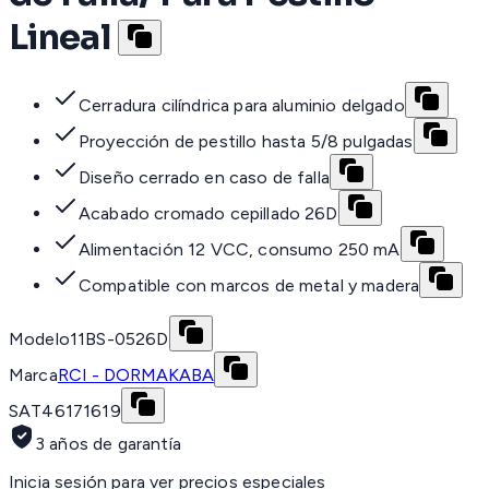
Lineal
Cerradura cilíndrica para aluminio delgado
Proyección de pestillo hasta 5/8 pulgadas
Diseño cerrado en caso de falla
Acabado cromado cepillado 26D
Alimentación 12 VCC, consumo 250 mA
Compatible con marcos de metal y madera
Modelo
11BS-0526D
Marca
RCI - DORMAKABA
SAT
46171619
3 años de garantía
Inicia sesión para ver precios especiales