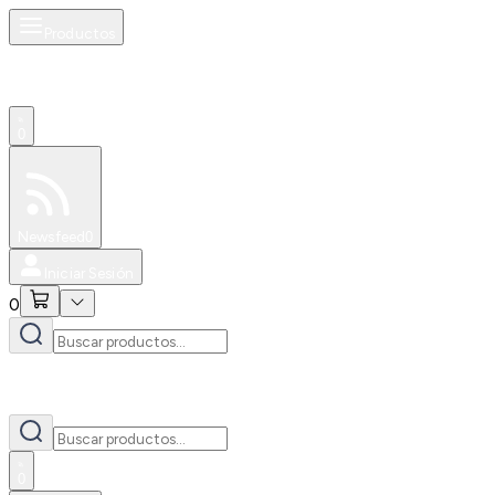
Productos
0
Especiales
Newsfeed
0
Iniciar Sesión
0
0