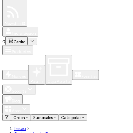
Especiales
Newsfeed
0
Iniciar Sesión
0
Carrito
Productos
Nuevos
Eventos
Para Ti
Caja Abierta
Soporte
Blog
Apps
Orden
Sucursales
Categorías
Inicio