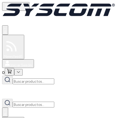
Productos
0
Especiales
Newsfeed
0
Iniciar Sesión
0
0