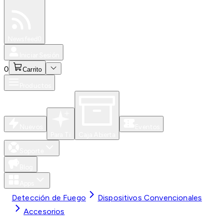
Especiales
Newsfeed
0
Iniciar Sesión
0
Carrito
Productos
Nuevos
Eventos
Para Ti
Caja Abierta
Soporte
Blog
Apps
Detección de Fuego
Dispositivos Convencionales
Accesorios