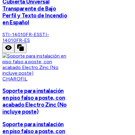
Cubierta Universal
Transparente de Bajo
Perfil y Texto de Incendio
en Español
STI-14010FR-ES
STI-
14010FR-ES
CHAROFIL
Soporte para instalación
en piso falso a poste, con
acabado Electro Zinc (No
incluye poste)
Soporte para instalación
en piso falso a poste, con