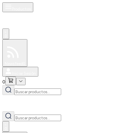
Productos
0
Especiales
Newsfeed
0
Iniciar Sesión
0
0