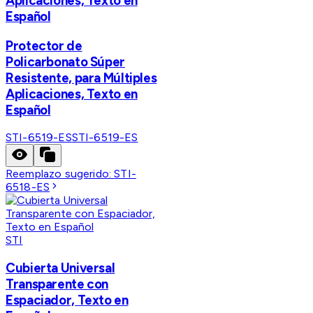
Aplicaciones, Texto en
Español
Protector de
Policarbonato Súper
Resistente, para Múltiples
Aplicaciones, Texto en
Español
STI-6519-ES
STI-6519-ES
Reemplazo sugerido:
STI-
6518-ES
STI
Cubierta Universal
Transparente con
Espaciador, Texto en