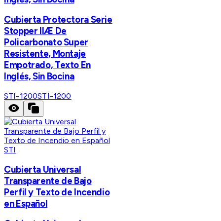
Cubierta Protectora Serie
Stopper IIÆ De
Policarbonato Super
Resistente, Montaje
Empotrado, Texto En
Inglés, Sin Bocina
STI-1200
STI-1200
STI
Cubierta Universal
Transparente de Bajo
Perfil y Texto de Incendio
en Español