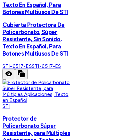
Texto En Español, Para
Botones Multiusos De STI
Cubierta Protectora De
Policarbonato, Súper
Resistente, Sin Sonido,
Texto En Español, Para
Botones Multiusos De STI
STI-6517-ES
STI-6517-ES
STI
Protector de
Policarbonato Súper
Resistente, para Múltiples