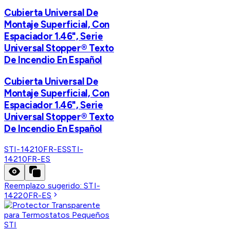
Cubierta Universal De
Montaje Superficial, Con
Espaciador 1.46", Serie
Universal Stopper® Texto
De Incendio En Español
Cubierta Universal De
Montaje Superficial, Con
Espaciador 1.46", Serie
Universal Stopper® Texto
De Incendio En Español
STI-14210FR-ES
STI-
14210FR-ES
Reemplazo sugerido:
STI-
14220FR-ES
STI