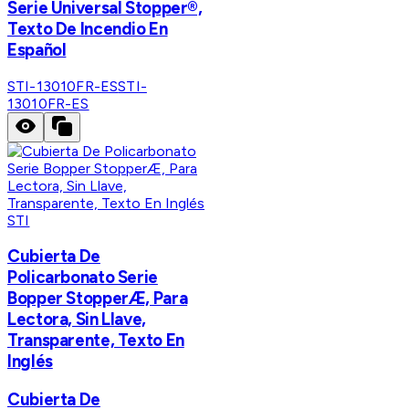
Serie Universal Stopper®,
Texto De Incendio En
Español
STI-13010FR-ES
STI-
13010FR-ES
STI
Cubierta De
Policarbonato Serie
Bopper StopperÆ, Para
Lectora, Sin Llave,
Transparente, Texto En
Inglés
Cubierta De