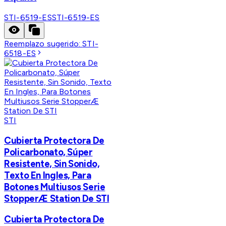
STI-6519-ES
STI-6519-ES
Reemplazo sugerido:
STI-
6518-ES
STI
Cubierta Protectora De
Policarbonato, Súper
Resistente, Sin Sonido,
Texto En Ingles, Para
Botones Multiusos Serie
StopperÆ Station De STI
Cubierta Protectora De