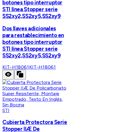
botones tipo interruptor
STI línea Stopper serie
SS2xy2,SS2xy5,SS2xy9
Dos llaves adicionales
para restablecimiento en
botones tipo interruptor
STI línea Stopper serie
SS2xy2,SS2xy5,SS2xy9
KIT-H18061
KIT-H18061
STI
Cubierta Protectora Serie
Stopper IIÆ De