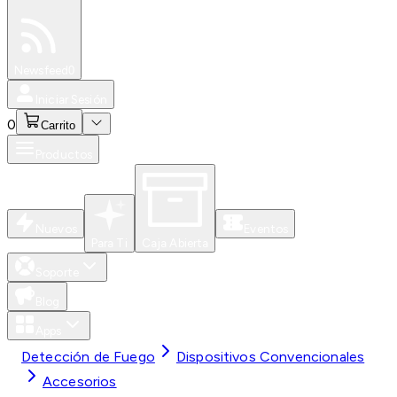
Especiales
Newsfeed
0
Iniciar Sesión
0
Carrito
Productos
Nuevos
Eventos
Para Ti
Caja Abierta
Soporte
Blog
Apps
Detección de Fuego
Dispositivos Convencionales
Accesorios