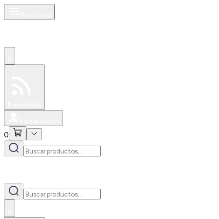
Productos
0
Especiales
Newsfeed
0
Iniciar Sesión
0
0