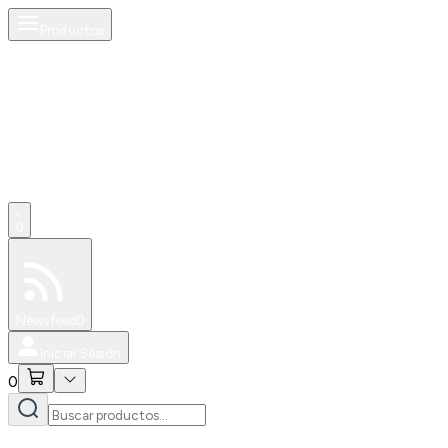
Productos
0
Especiales
Newsfeed
0
Iniciar Sesión
0