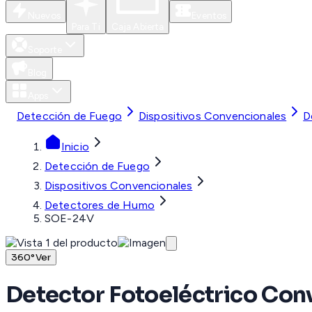
Nuevos
Eventos
Para Ti
Caja Abierta
Soporte
Blog
Apps
Detección de Fuego
Dispositivos Convencionales
D
Inicio
Detección de Fuego
Dispositivos Convencionales
Detectores de Humo
SOE-24V
360°
Ver
Detector Fotoeléctrico Con