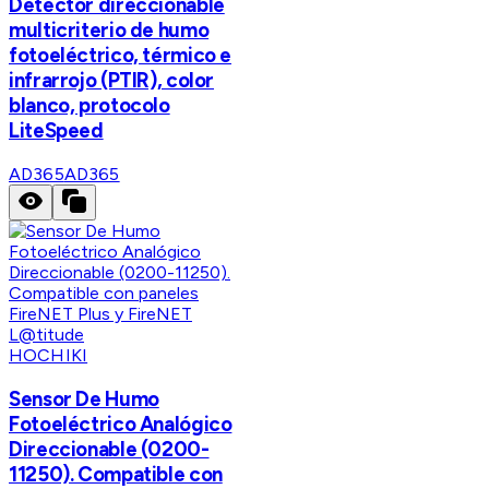
Detector direccionable
multicriterio de humo
fotoeléctrico, térmico e
infrarrojo (PTIR), color
blanco, protocolo
LiteSpeed
AD365
AD365
HOCHIKI
Sensor De Humo
Fotoeléctrico Analógico
Direccionable (0200-
11250). Compatible con