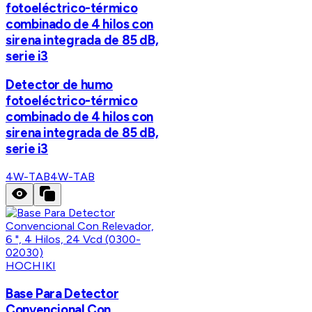
fotoeléctrico-térmico
combinado de 4 hilos con
sirena integrada de 85 dB,
serie i3
Detector de humo
fotoeléctrico-térmico
combinado de 4 hilos con
sirena integrada de 85 dB,
serie i3
4W-TAB
4W-TAB
HOCHIKI
Base Para Detector
Convencional Con