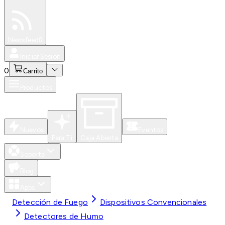
Especiales
Newsfeed
0
Iniciar Sesión
0
Carrito
Productos
Nuevos
Eventos
Para Ti
Caja Abierta
Soporte
Blog
Apps
Detección de Fuego
Dispositivos Convencionales
Detectores de Humo