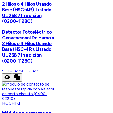
2 Hilos o 4 Hilos Usando
Base (HSC-4R), Listado
UL 268 7th edición
(0200-11280)
Detector Fotoeléctrico
Convencional De Humo a
2 Hilos o 4 Hilos Usando
Base (HSC-4R), Listado
UL 268 7th edición
(0200-11280)
SOE-24V
SOE-24V
HOCHIKI