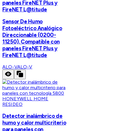
paneles FireNET Plus y
FireNET L@titude
Sensor De Humo
Fotoeléctrico Analógico
Direccionable (0200-
11250). Compatible con
paneles FireNET Plus y
FireNET L@titude
ALO-V
ALO-V
HONEYWELL HOME
RESIDEO
Detector inalámbrico de
humo y calor multicriterio
para paneles con