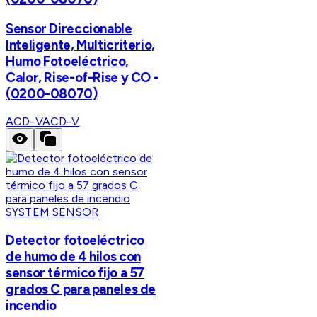
Sensor Direccionable
Inteligente, Multicriterio,
Humo Fotoeléctrico,
Calor, Rise-of-Rise y CO -
(0200-08070)
ACD-V
ACD-V
SYSTEM SENSOR
Detector fotoeléctrico
de humo de 4 hilos con
sensor térmico fijo a 57
grados C para paneles de
incendio