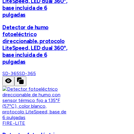
LiteSpeed, LED dual 360°,
base incluida de 6
pulgadas
Detector de humo
fotoeléctrico
direccionable, protocolo
LiteSpeed, LED dual 360°,
base incluida de 6
pulgadas
SD-365
SD-365
FIRE-LITE