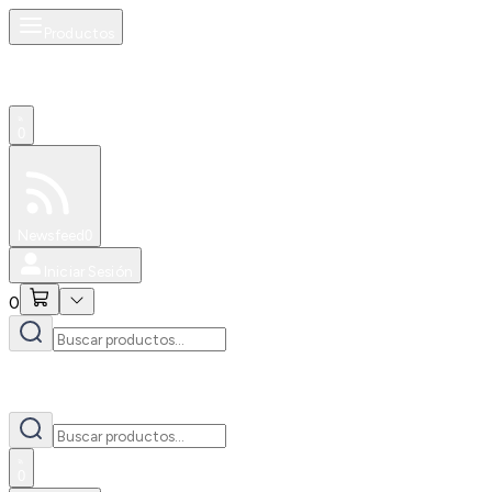
Productos
0
Especiales
Newsfeed
0
Iniciar Sesión
0
0