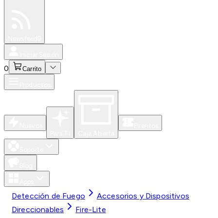
Especiales
Newsfeed
0
Iniciar Sesión
0
Carrito
Productos
Nuevos
Eventos
Para Ti
Caja Abierta
Soporte
Blog
Apps
Detección de Fuego
Accesorios y Dispositivos
Direccionables
Fire-Lite