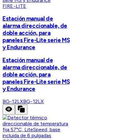
FIRE-LITE
Estación manual de
alarma direccionable, de
doble acción, para
paneles Fire-Lite serie MS
y Endurance
Estación manual de
alarma direccionable, de
doble acción, para
paneles Fire-Lite serie MS
y Endurance
BG-12LX
BG-12LX