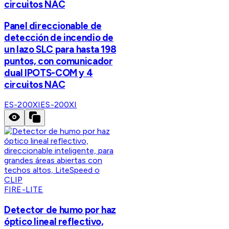
circuitos NAC
Panel direccionable de
detección de incendio de
un lazo SLC para hasta 198
puntos, con comunicador
dual IPOTS-COM y 4
circuitos NAC
ES-200XI
ES-200XI
FIRE-LITE
Detector de humo por haz
óptico lineal reflectivo,