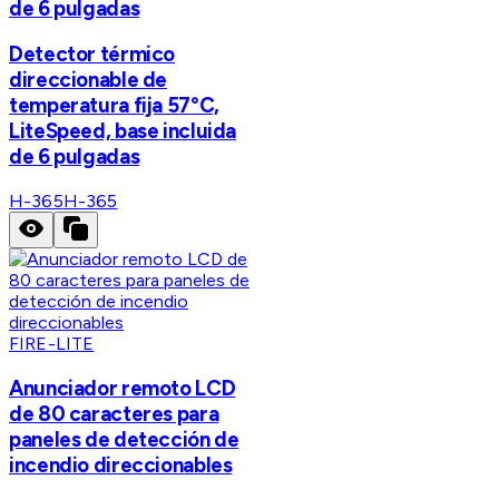
de 6 pulgadas
Detector térmico
direccionable de
temperatura fija 57°C,
LiteSpeed, base incluida
de 6 pulgadas
H-365
H-365
FIRE-LITE
Anunciador remoto LCD
de 80 caracteres para
paneles de detección de
incendio direccionables