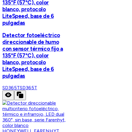
135°F (57°C), color
blanco, protocolo
LiteSpeed, base de 6
pulgadas
Detector fotoeléctrico
direccionable de humo
con sensor térmico fijo a
135°F (57°C), color
blanco, protocolo
LiteSpeed, base de 6
pulgadas
SD365T
SD365T
HONEYWELL FARENHYT