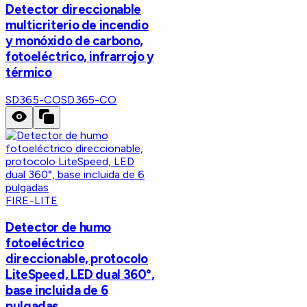
Detector direccionable
multicriterio de incendio
y monóxido de carbono,
fotoeléctrico, infrarrojo y
térmico
SD365-CO
SD365-CO
FIRE-LITE
Detector de humo
fotoeléctrico
direccionable, protocolo
LiteSpeed, LED dual 360°,
base incluida de 6
pulgadas