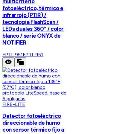
multicriterio
fotoeléctrico, térmico e
infrarrojo (PTIR) /
tecnología FlashScan /
LEDs duales 360° / color
blanco / serie ONYX de
NOTIFIER
FPTI-951
FPTI-951
FIRE-LITE
Detector fotoeléctrico
direccionable de humo
con sensor térmico fijo a