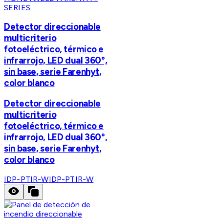
SERIES
Detector direccionable
multicriterio
fotoeléctrico, térmico e
infrarrojo, LED dual 360°,
sin base, serie Farenhyt,
color blanco
Detector direccionable
multicriterio
fotoeléctrico, térmico e
infrarrojo, LED dual 360°,
sin base, serie Farenhyt,
color blanco
IDP-PTIR-W
IDP-PTIR-W