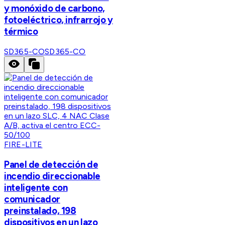
y monóxido de carbono,
fotoeléctrico, infrarrojo y
térmico
SD365-CO
SD365-CO
FIRE-LITE
Panel de detección de
incendio direccionable
inteligente con
comunicador
preinstalado, 198
dispositivos en un lazo