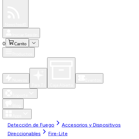
Especiales
Newsfeed
0
Iniciar Sesión
0
Carrito
Productos
Nuevos
Eventos
Para Ti
Caja Abierta
Soporte
Blog
Apps
Detección de Fuego
Accesorios y Dispositivos
Direccionables
Fire-Lite