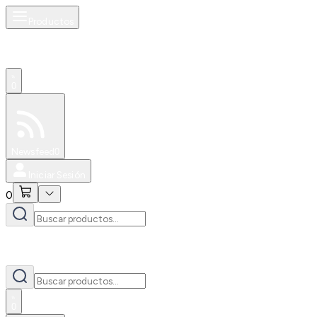
Productos
0
Especiales
Newsfeed
0
Iniciar Sesión
0
0