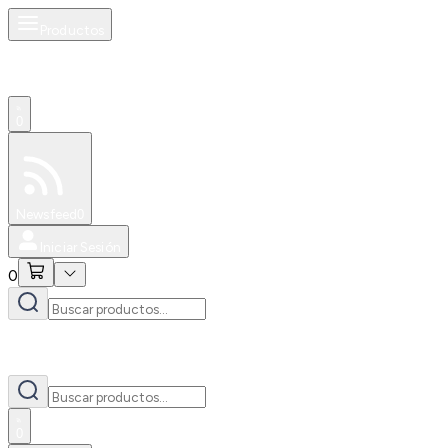
Productos
0
Especiales
Newsfeed
0
Iniciar Sesión
0
0