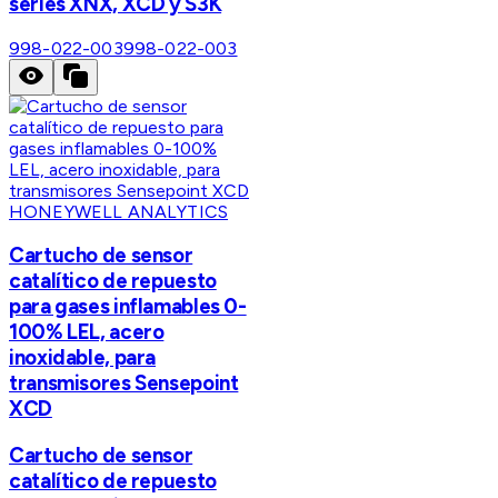
series XNX, XCD y S3K
998-022-003
998-022-003
HONEYWELL ANALYTICS
Cartucho de sensor
catalítico de repuesto
para gases inflamables 0-
100% LEL, acero
inoxidable, para
transmisores Sensepoint
XCD
Cartucho de sensor
catalítico de repuesto