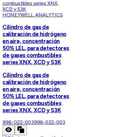
HONEYWELL ANALYTICS
Cilindro de gas de
calibración de hidrógeno
en aire, concentración
50% LEL, para detectores
de gases combustibles
series XNX, XCD y S3K
Cilindro de gas de
calibración de hidrógeno
en aire, concentración
50% LEL, para detectores
de gases combustibles
series XNX, XCD y S3K
998-022-003
998-022-003