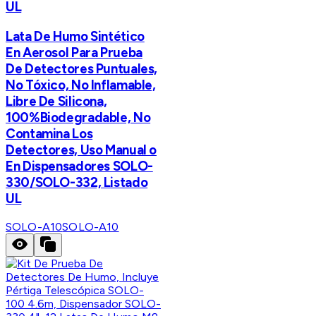
UL
Lata De Humo Sintético
En Aerosol Para Prueba
De Detectores Puntuales,
No Tóxico, No Inflamable,
Libre De Silicona,
100%Biodegradable, No
Contamina Los
Detectores, Uso Manual o
En Dispensadores SOLO-
330/SOLO-332, Listado
UL
SOLO-A10
SOLO-A10