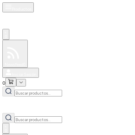
Productos
0
Especiales
Newsfeed
0
Iniciar Sesión
0
0