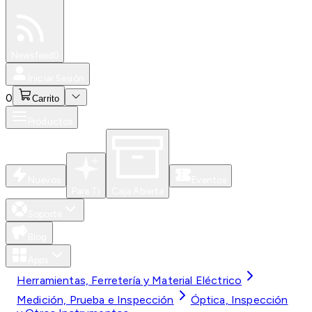
Especiales
Newsfeed
0
Iniciar Sesión
0
Carrito
Productos
Nuevos
Eventos
Para Ti
Caja Abierta
Soporte
Blog
Apps
Herramientas, Ferretería y Material Eléctrico
Medición, Prueba e Inspección
Óptica, Inspección