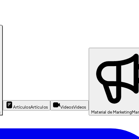
Artículos
Artículos
Videos
Videos
s
Material de Marketing
Mar