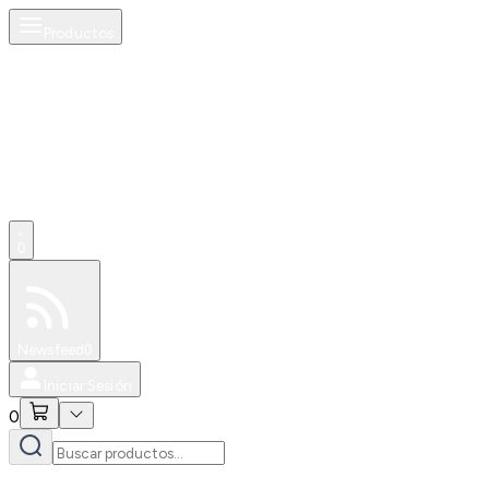
Productos
0
Especiales
Newsfeed
0
Iniciar Sesión
0