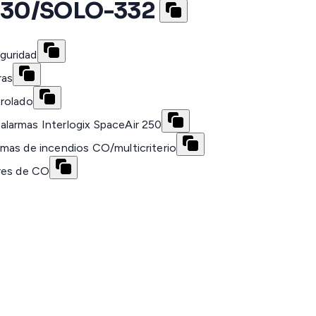
330/SOLO-332
guridad
ras
trolado
larmas Interlogix SpaceAir 250
mas de incendios CO/multicriterio
ores de CO