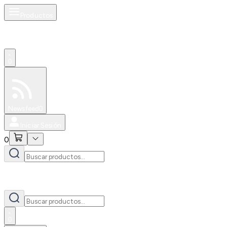
Productos
0
Especiales
Newsfeed
0
Iniciar Sesión
0
0