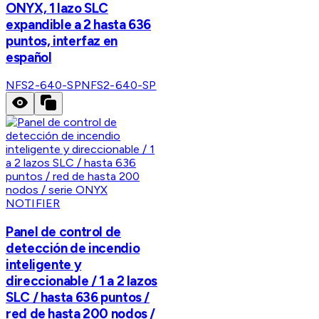
ONYX, 1 lazo SLC
expandible a 2 hasta 636
puntos, interfaz en
español
NFS2-640-SP
NFS2-640-SP
NOTIFIER
Panel de control de
detección de incendio
inteligente y
direccionable / 1 a 2 lazos
SLC / hasta 636 puntos /
red de hasta 200 nodos /