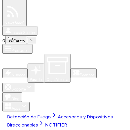
Especiales
Newsfeed
0
Iniciar Sesión
0
Carrito
Productos
Nuevos
Eventos
Para Ti
Caja Abierta
Soporte
Blog
Apps
Detección de Fuego
Accesorios y Dispositivos
Direccionables
NOTIFIER