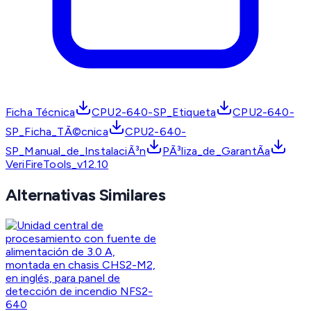
Ficha Técnica
CPU2-640-SP_Etiqueta
CPU2-640-
SP_Ficha_TÃ©cnica
CPU2-640-
SP_Manual_de_InstalaciÃ³n
PÃ³liza_de_GarantÃ­a
VeriFireTools_v12.10
Alternativas Similares