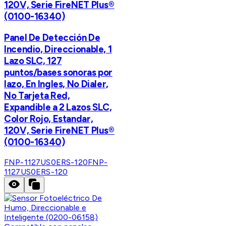
120V, Serie FireNET Plus®
(0100-16340)
Panel De Detección De
Incendio, Direccionable, 1
Lazo SLC, 127
puntos/bases sonoras por
lazo, En Ingles, No Dialer,
No Tarjeta Red,
Expandible a 2 Lazos SLC,
Color Rojo, Estandar,
120V, Serie FireNET Plus®
(0100-16340)
FNP-1127US0ERS-120
FNP-
1127US0ERS-120