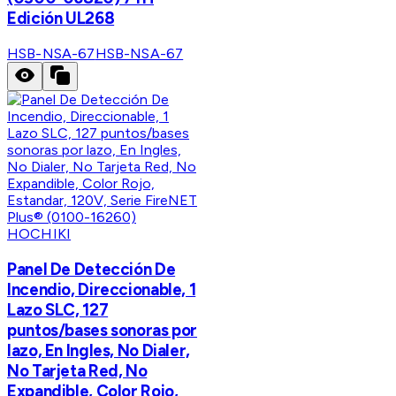
Edición UL268
HSB-NSA-67
HSB-NSA-67
HOCHIKI
Panel De Detección De
Incendio, Direccionable, 1
Lazo SLC, 127
puntos/bases sonoras por
lazo, En Ingles, No Dialer,
No Tarjeta Red, No
Expandible, Color Rojo,