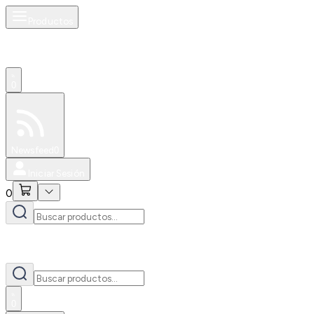
Productos
0
Especiales
Newsfeed
0
Iniciar Sesión
0
0