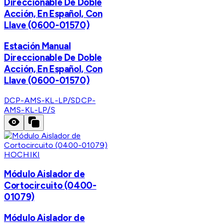
Direccionable De Doble
Acción, En Español, Con
Llave (0600-01570)
Estación Manual
Direccionable De Doble
Acción, En Español, Con
Llave (0600-01570)
DCP-AMS-KL-LP/S
DCP-
AMS-KL-LP/S
HOCHIKI
Módulo Aislador de
Cortocircuito (0400-
01079)
Módulo Aislador de