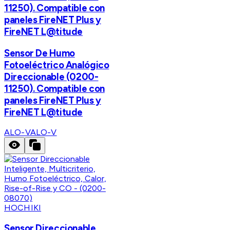
11250). Compatible con
paneles FireNET Plus y
FireNET L@titude
Sensor De Humo
Fotoeléctrico Analógico
Direccionable (0200-
11250). Compatible con
paneles FireNET Plus y
FireNET L@titude
ALO-V
ALO-V
HOCHIKI
Sensor Direccionable