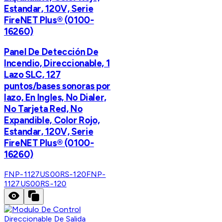
Estandar, 120V, Serie
FireNET Plus® (0100-
16260)
Panel De Detección De
Incendio, Direccionable, 1
Lazo SLC, 127
puntos/bases sonoras por
lazo, En Ingles, No Dialer,
No Tarjeta Red, No
Expandible, Color Rojo,
Estandar, 120V, Serie
FireNET Plus® (0100-
16260)
FNP-1127US00RS-120
FNP-
1127US00RS-120