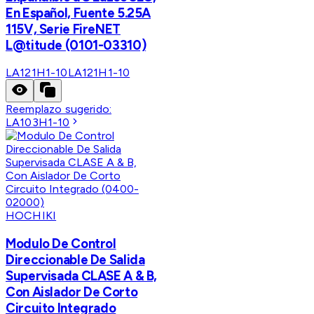
En Español, Fuente 5.25A
115V, Serie FireNET
L@titude (0101-03310)
LA121H1-10
LA121H1-10
Reemplazo sugerido:
LA103H1-10
HOCHIKI
Modulo De Control
Direccionable De Salida
Supervisada CLASE A & B,
Con Aislador De Corto
Circuito Integrado