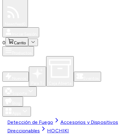
Especiales
Newsfeed
0
Iniciar Sesión
0
Carrito
Productos
Nuevos
Eventos
Para Ti
Caja Abierta
Soporte
Blog
Apps
Detección de Fuego
Accesorios y Dispositivos
Direccionables
HOCHIKI