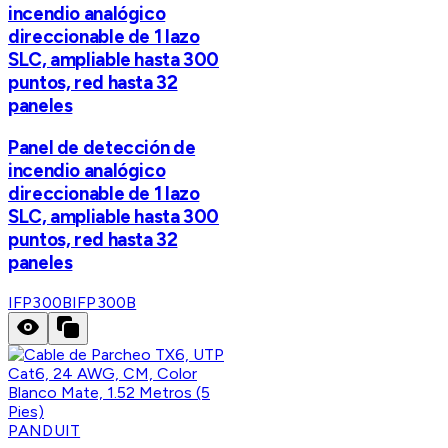
incendio analógico
direccionable de 1 lazo
SLC, ampliable hasta 300
puntos, red hasta 32
paneles
Panel de detección de
incendio analógico
direccionable de 1 lazo
SLC, ampliable hasta 300
puntos, red hasta 32
paneles
IFP300B
IFP300B
PANDUIT