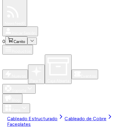
Especiales
Newsfeed
0
Iniciar Sesión
0
Carrito
Productos
Nuevos
Eventos
Para Ti
Caja Abierta
Soporte
Blog
Apps
Cableado Estructurado
Cableado de Cobre
Faceplates