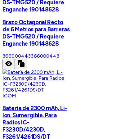
DS-TMG520 / Requiere
Enganche 190148628
Brazo Octagonal Recto
de 6 Metros para Barreras
DS-TMG520 / Requiere
Enganche 190148628
366000443
366000443
ICOM
Batería de 2300 mAh, Li-
Ion. Sumergible. Para
Radios IC-
F3230D/4230D,
F3261/4261DS/DT