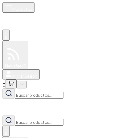
Productos
0
Especiales
Newsfeed
0
Iniciar Sesión
0
0