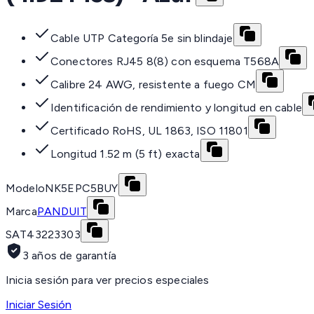
Cable UTP Categoría 5e sin blindaje
Conectores RJ45 8(8) con esquema T568A
Calibre 24 AWG, resistente a fuego CM
Identificación de rendimiento y longitud en cable
Certificado RoHS, UL 1863, ISO 11801
Longitud 1.52 m (5 ft) exacta
Modelo
NK5EPC5BUY
Marca
PANDUIT
SAT
43223303
3 años de garantía
Inicia sesión para ver precios especiales
Iniciar Sesión