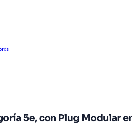
ords
oría 5e, con Plug Modular en