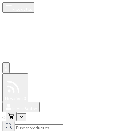
Productos
0
Especiales
Newsfeed
0
Iniciar Sesión
0