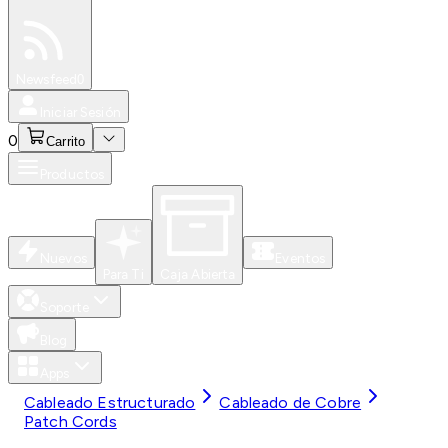
Especiales
Newsfeed
0
Iniciar Sesión
0
Carrito
Productos
Nuevos
Eventos
Para Ti
Caja Abierta
Soporte
Blog
Apps
Cableado Estructurado
Cableado de Cobre
Patch Cords