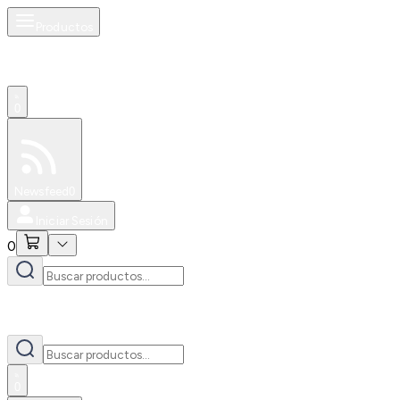
Productos
0
Especiales
Newsfeed
0
Iniciar Sesión
0
0