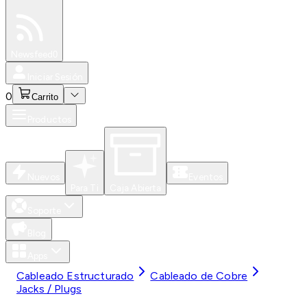
Especiales
Newsfeed
0
Iniciar Sesión
0
Carrito
Productos
Nuevos
Eventos
Para Ti
Caja Abierta
Soporte
Blog
Apps
Cableado Estructurado
Cableado de Cobre
Jacks / Plugs