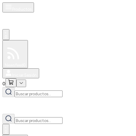
Productos
0
Especiales
Newsfeed
0
Iniciar Sesión
0
0