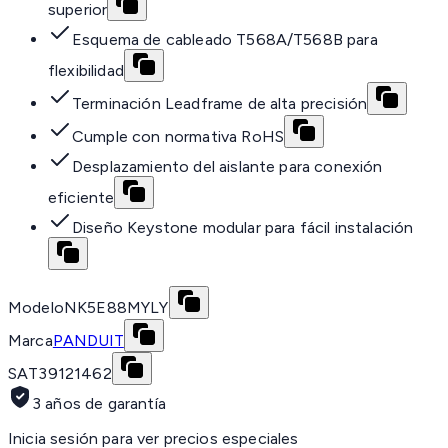
superior
Esquema de cableado T568A/T568B para
flexibilidad
Terminación Leadframe de alta precisión
Cumple con normativa RoHS
Desplazamiento del aislante para conexión
eficiente
Diseño Keystone modular para fácil instalación
Modelo
NK5E88MYLY
Marca
PANDUIT
SAT
39121462
3 años de garantía
Inicia sesión para ver precios especiales