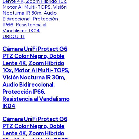
UBIQUITI
Cámara UniFi Protect G6
PTZ Color Negro, Doble
Lente 4K, Zoom Híbrido
10x, Motor AI Multi-TOPS,
Visión Nocturna IR 30m,
Audio Bidireccional,
Protección IP66,
Resistencia al Vandalismo
IK04
Cámara UniFi Protect G6
PTZ Color Negro, Doble
Lente 4K, Zoom Híbrido