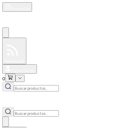
Productos
0
Especiales
Newsfeed
0
Iniciar Sesión
0
0