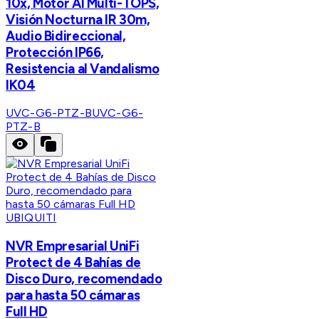
10x, Motor AI Multi-TOPS,
Visión Nocturna IR 30m,
Audio Bidireccional,
Protección IP66,
Resistencia al Vandalismo
IK04
UVC-G6-PTZ-B
UVC-G6-
PTZ-B
UBIQUITI
NVR Empresarial UniFi
Protect de 4 Bahías de
Disco Duro, recomendado
para hasta 50 cámaras
Full HD