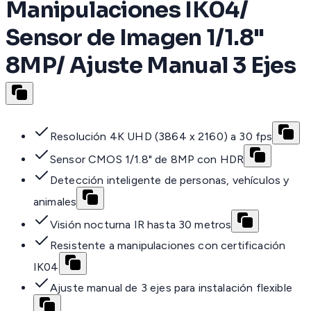
Manipulaciones IK04/
Sensor de Imagen 1/1.8"
8MP/ Ajuste Manual 3 Ejes
Resolución 4K UHD (3864 x 2160) a 30 fps
Sensor CMOS 1/1.8" de 8MP con HDR
Detección inteligente de personas, vehículos y
animales
Visión nocturna IR hasta 30 metros
Resistente a manipulaciones con certificación
IK04
Ajuste manual de 3 ejes para instalación flexible