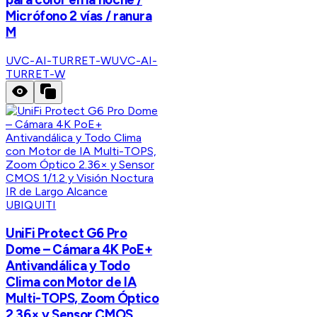
Micrófono 2 vías / ranura
M
UVC-AI-TURRET-W
UVC-AI-
TURRET-W
UBIQUITI
UniFi Protect G6 Pro
Dome – Cámara 4K PoE+
Antivandálica y Todo
Clima con Motor de IA
Multi-TOPS, Zoom Óptico
2.36× y Sensor CMOS