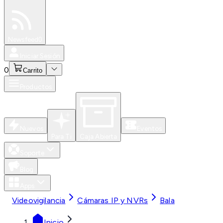
Especiales
Newsfeed
0
Iniciar Sesión
0
Carrito
Productos
Nuevos
Eventos
Para Ti
Caja Abierta
Soporte
Blog
Apps
Videovigilancia
Cámaras IP y NVRs
Bala
Inicio