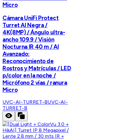
Micro
Cámara UniFi Protect
Turret AI Negra /
4K(8MP) / Ángulo ultra-
ancho 109.9 / Visión
Nocturna IR 40 m / AI
Avanzado:
Reconocimiento de
Rostros y Matrículas / LED
p/color en la noche /
Micrófono 2 vías / ranura
Micro
UVC-AI-TURRET-B
UVC-AI-
TURRET-B