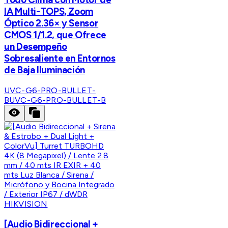
IA Multi-TOPS, Zoom
Óptico 2.36× y Sensor
CMOS 1/1.2, que Ofrece
un Desempeño
Sobresaliente en Entornos
de Baja Iluminación
UVC-G6-PRO-BULLET-
B
UVC-G6-PRO-BULLET-B
HIKVISION
[Audio Bidireccional +