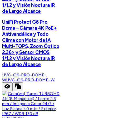
1/1.2 y Visión Noctura IR
de Largo Alcance
UniFi Protect G6 Pro
Dome – Cámara 4K PoE+
Antivandálica y Todo
Clima con Motor de IA
Multi-TOPS, Zoom Óptico
2.36× y Sensor CMOS
1/1.2 y Visión Noctura IR
de Largo Alcance
UVC-G6-PRO-DOME-
W
UVC-G6-PRO-DOME-W