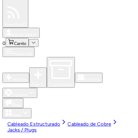
Especiales
Newsfeed
0
Iniciar Sesión
0
Carrito
Productos
Nuevos
Eventos
Para Ti
Caja Abierta
Soporte
Blog
Apps
Cableado Estructurado
Cableado de Cobre
Jacks / Plugs