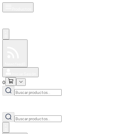
Productos
0
Especiales
Newsfeed
0
Iniciar Sesión
0
0