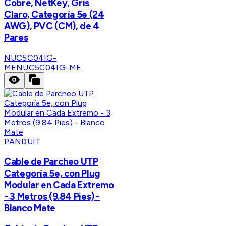
Cobre, NetKey, Gris
Claro, Categoría 5e (24
AWG), PVC (CM), de 4
Pares
NUC5C04IG-
ME
NUC5C04IG-ME
PANDUIT
Cable de Parcheo UTP
Categoría 5e, con Plug
Modular en Cada Extremo
- 3 Metros (9.84 Pies) -
Blanco Mate