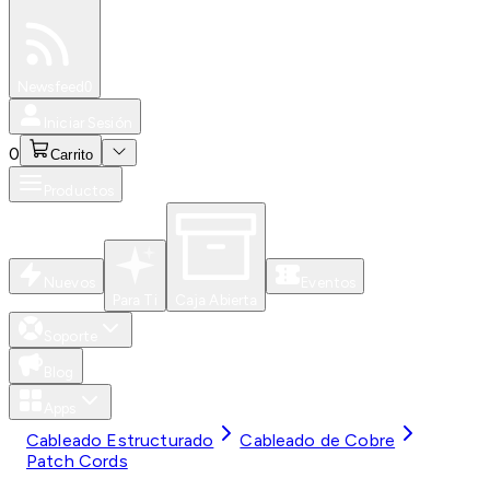
Especiales
Newsfeed
0
Iniciar Sesión
0
Carrito
Productos
Nuevos
Eventos
Para Ti
Caja Abierta
Soporte
Blog
Apps
Cableado Estructurado
Cableado de Cobre
Patch Cords