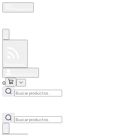
Productos
0
Especiales
Newsfeed
0
Iniciar Sesión
0
0