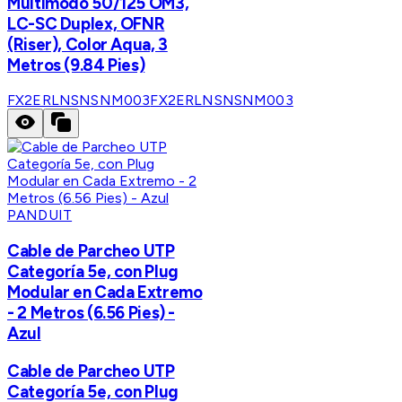
Multimodo 50/125 OM3,
LC-SC Duplex, OFNR
(Riser), Color Aqua, 3
Metros (9.84 Pies)
FX2ERLNSNSNM003
FX2ERLNSNSNM003
PANDUIT
Cable de Parcheo UTP
Categoría 5e, con Plug
Modular en Cada Extremo
- 2 Metros (6.56 Pies) -
Azul
Cable de Parcheo UTP
Categoría 5e, con Plug