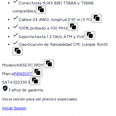
Conectores RJ45 8(8) T568A y T568B
compatibles
Calibre 24 AWG, longitud 0.91 m (3 ft)
100% probado a 100 MHz
Soporta hasta 1.2 Gb/s ATM y PoE
Clasificación de flamabilidad CM, cumple RoHS
Modelo
NK5EPC3RDY
Marca
PANDUIT
SAT
43223303
3 años de garantía
Inicia sesión para ver precios especiales
Iniciar Sesión