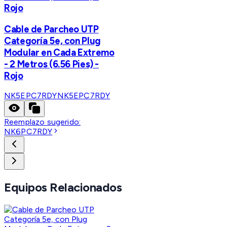
Rojo
Cable de Parcheo UTP
Categoría 5e, con Plug
Modular en Cada Extremo
- 2 Metros (6.56 Pies) -
Rojo
NK5EPC7RDY
NK5EPC7RDY
Reemplazo sugerido:
NK6PC7RDY
Equipos Relacionados