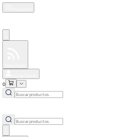
Productos
0
Especiales
Newsfeed
0
Iniciar Sesión
0
0