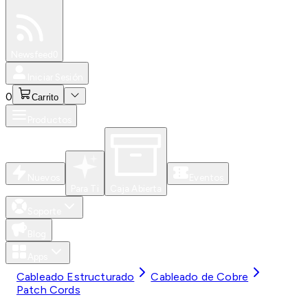
Especiales
Newsfeed
0
Iniciar Sesión
0
Carrito
Productos
Nuevos
Eventos
Para Ti
Caja Abierta
Soporte
Blog
Apps
Cableado Estructurado
Cableado de Cobre
Patch Cords