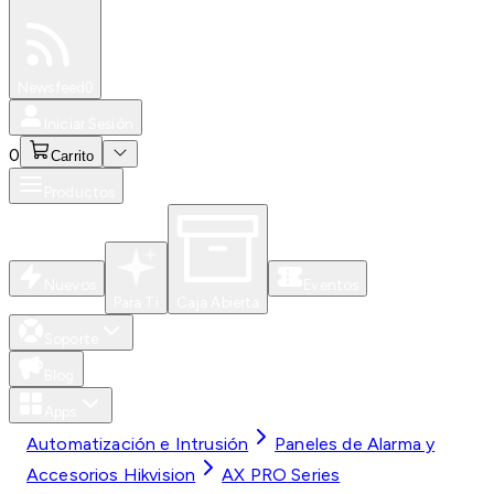
Especiales
Newsfeed
0
Iniciar Sesión
0
Carrito
Productos
Nuevos
Eventos
Para Ti
Caja Abierta
Soporte
Blog
Apps
Automatización e Intrusión
Paneles de Alarma y
Accesorios Hikvision
AX PRO Series