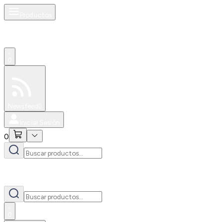
Productos
0
Especiales
Newsfeed
0
Iniciar Sesión
0
0