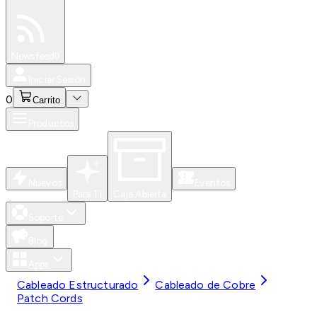
Especiales
Newsfeed
0
Iniciar Sesión
0
Carrito
Productos
Nuevos
Eventos
Para Ti
Caja Abierta
Soporte
Blog
Apps
Cableado Estructurado
Cableado de Cobre
Patch Cords