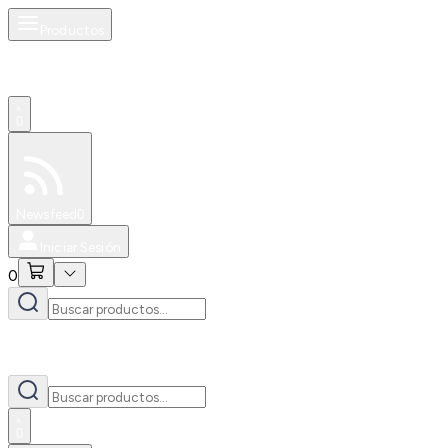
Productos
0
Especiales
Newsfeed
0
Iniciar Sesión
0
0