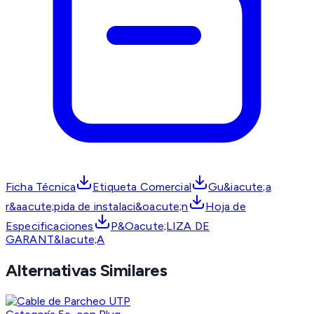
Ficha Técnica
Etiqueta Comercial
Gu&iacute;a
r&aacute;pida de instalaci&oacute;n
Hoja de
Especificaciones
P&Oacute;LIZA DE
GARANT&Iacute;A
Alternativas Similares