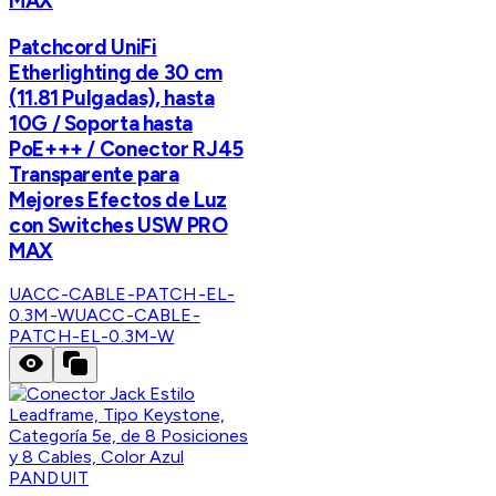
MAX
Patchcord UniFi
Etherlighting de 30 cm
(11.81 Pulgadas), hasta
10G / Soporta hasta
PoE+++ / Conector RJ45
Transparente para
Mejores Efectos de Luz
con Switches USW PRO
MAX
UACC-CABLE-PATCH-EL-
0.3M-W
UACC-CABLE-
PATCH-EL-0.3M-W
PANDUIT