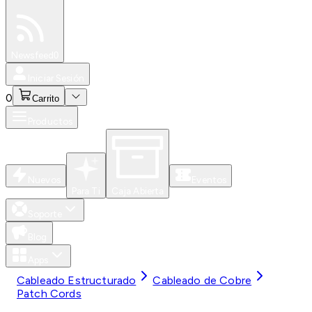
Especiales
Newsfeed
0
Iniciar Sesión
0
Carrito
Productos
Nuevos
Eventos
Para Ti
Caja Abierta
Soporte
Blog
Apps
Cableado Estructurado
Cableado de Cobre
Patch Cords