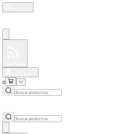
Productos
0
Especiales
Newsfeed
0
Iniciar Sesión
0
0