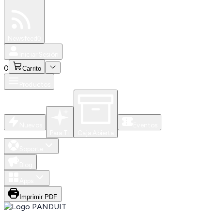
Especiales
Newsfeed
0
Iniciar Sesión
0
Carrito
Productos
Nuevos
Eventos
Para Ti
Caja Abierta
Soporte
Blog
Apps
Imprimir PDF