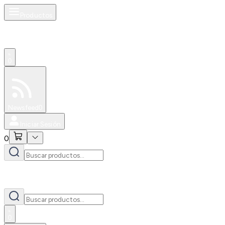
Productos
0
Especiales
Newsfeed
0
Iniciar Sesión
0
0