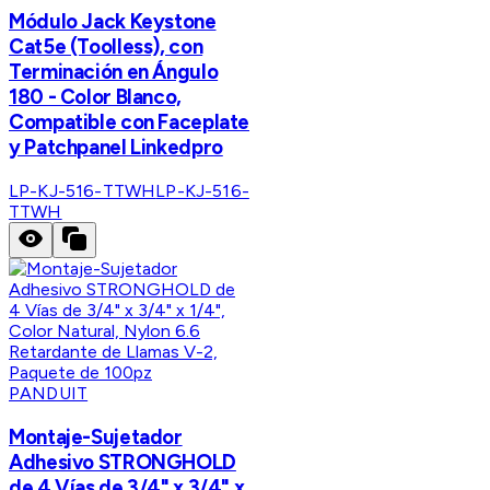
Módulo Jack Keystone
Cat5e (Toolless), con
Terminación en Ángulo
180 - Color Blanco,
Compatible con Faceplate
y Patchpanel Linkedpro
LP-KJ-516-TTWH
LP-KJ-516-
TTWH
PANDUIT
Montaje-Sujetador
Adhesivo STRONGHOLD
de 4 Vías de 3/4" x 3/4" x