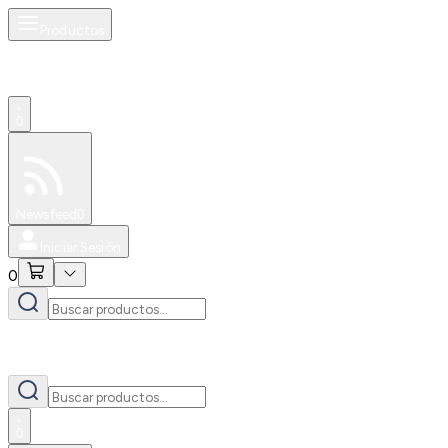
Productos
0
Especiales
Newsfeed
0
Iniciar Sesión
0
0