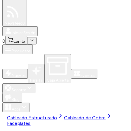
Especiales
Newsfeed
0
Iniciar Sesión
0
Carrito
Productos
Nuevos
Eventos
Para Ti
Caja Abierta
Soporte
Blog
Apps
Cableado Estructurado
Cableado de Cobre
Faceplates