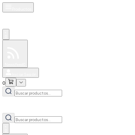
Productos
0
Especiales
Newsfeed
0
Iniciar Sesión
0
0