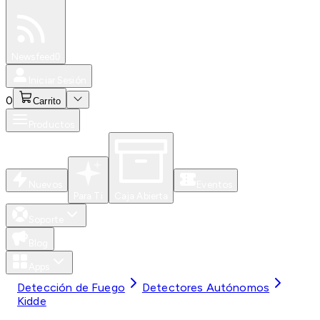
Especiales
Newsfeed
0
Iniciar Sesión
0
Carrito
Productos
Nuevos
Eventos
Para Ti
Caja Abierta
Soporte
Blog
Apps
Detección de Fuego
Detectores Autónomos
Kidde