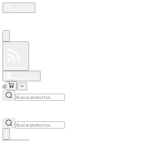
Productos
0
Especiales
Newsfeed
0
Iniciar Sesión
0
0