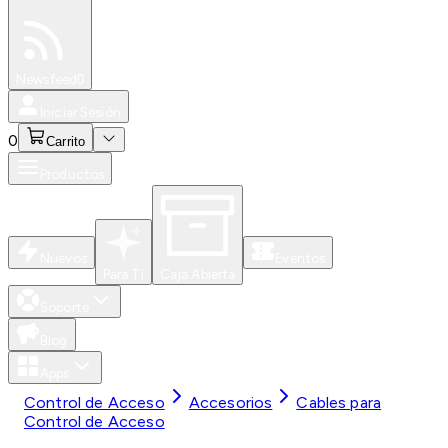
Especiales
Newsfeed
0
Iniciar Sesión
0
Carrito
Productos
Nuevos
Eventos
Para Ti
Caja Abierta
Soporte
Blog
Apps
Control de Acceso
Accesorios
Cables para
Control de Acceso