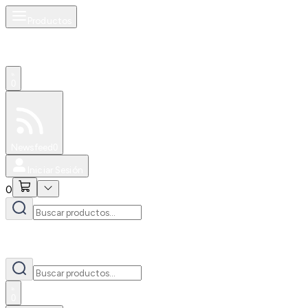
Productos
0
Especiales
Newsfeed
0
Iniciar Sesión
0
0