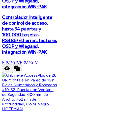
OSDP y Wiegand,
integración WIN-PAK
Controlador inteligente
de control de acceso,
hasta 34 puertas y
100,000 tarjetas,
RS485/Ethernet, lectores
OSDP y Wiegand,
integración WIN-PAK
PRO42IC
PRO42IC
HOFFMAN