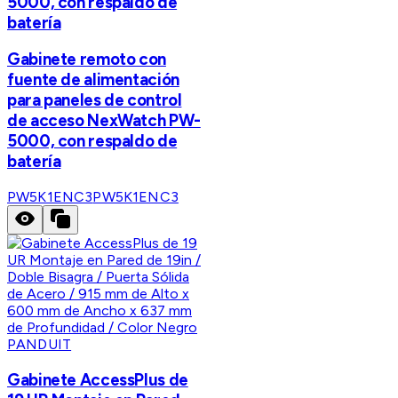
5000, con respaldo de
batería
Gabinete remoto con
fuente de alimentación
para paneles de control
de acceso NexWatch PW-
5000, con respaldo de
batería
PW5K1ENC3
PW5K1ENC3
PANDUIT
Gabinete AccessPlus de