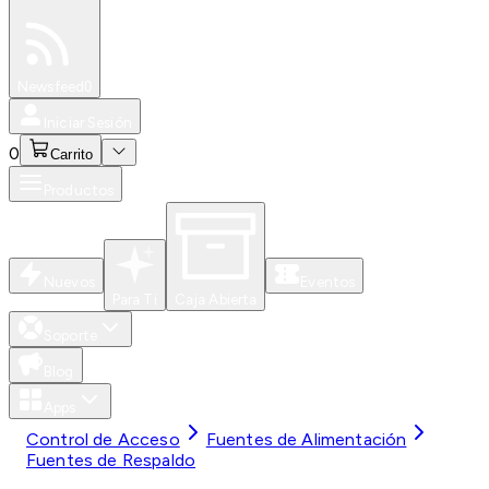
Especiales
Newsfeed
0
Iniciar Sesión
0
Carrito
Productos
Nuevos
Eventos
Para Ti
Caja Abierta
Soporte
Blog
Apps
Control de Acceso
Fuentes de Alimentación
Fuentes de Respaldo