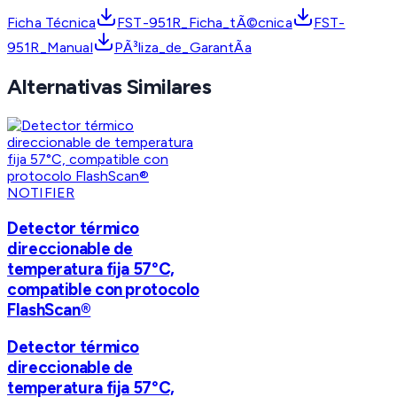
Ficha Técnica
FST-951R_Ficha_tÃ©cnica
FST-
951R_Manual
PÃ³liza_de_GarantÃ­a
Alternativas Similares
NOTIFIER
Detector térmico
direccionable de
temperatura fija 57°C,
compatible con protocolo
FlashScan®
Detector térmico
direccionable de
temperatura fija 57°C,