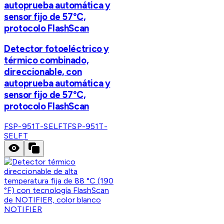
autoprueba automática y
sensor fijo de 57°C,
protocolo FlashScan
Detector fotoeléctrico y
térmico combinado,
direccionable, con
autoprueba automática y
sensor fijo de 57°C,
protocolo FlashScan
FSP-951T-SELFT
FSP-951T-
SELFT
NOTIFIER