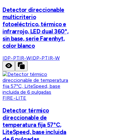
Detector direccionable
multicriterio
fotoeléctrico, térmico e
infrarrojo, LED dual 360°,
sin base, serie Farenhyt,
color blanco
IDP-PTIR-W
IDP-PTIR-W
FIRE-LITE
Detector térmico
direccionable de
temperatura fija 57°C,
LiteSpeed, base incluida
de 6 pulgadas