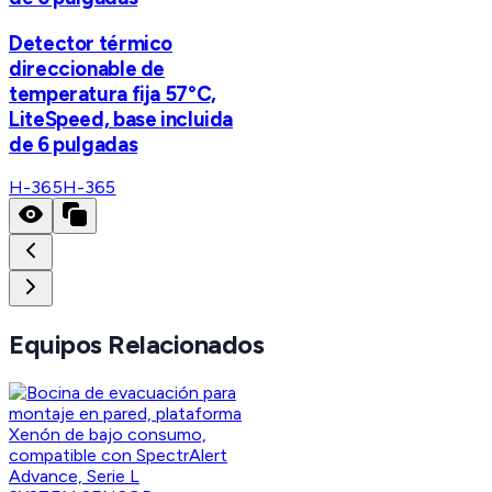
Detector térmico
direccionable de
temperatura fija 57°C,
LiteSpeed, base incluida
de 6 pulgadas
H-365
H-365
Equipos Relacionados