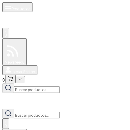
Productos
0
Especiales
Newsfeed
0
Iniciar Sesión
0
0