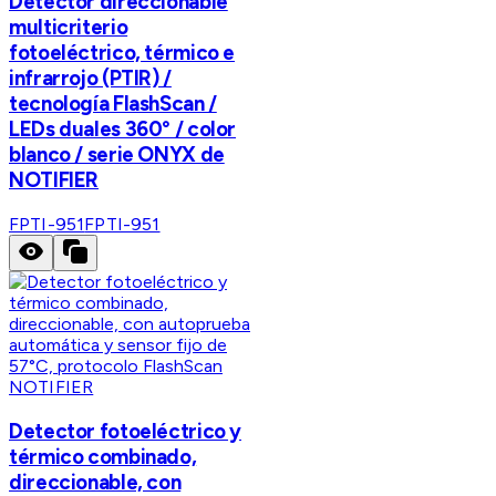
Detector direccionable
multicriterio
fotoeléctrico, térmico e
infrarrojo (PTIR) /
tecnología FlashScan /
LEDs duales 360° / color
blanco / serie ONYX de
NOTIFIER
FPTI-951
FPTI-951
NOTIFIER
Detector fotoeléctrico y
térmico combinado,
direccionable, con