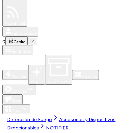
Especiales
Newsfeed
0
Iniciar Sesión
0
Carrito
Productos
Nuevos
Eventos
Para Ti
Caja Abierta
Soporte
Blog
Apps
Detección de Fuego
Accesorios y Dispositivos
Direccionables
NOTIFIER