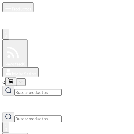
Productos
0
Especiales
Newsfeed
0
Iniciar Sesión
0
0