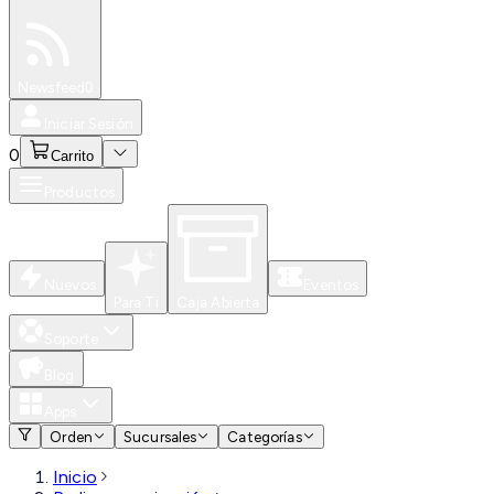
Especiales
Newsfeed
0
Iniciar Sesión
0
Carrito
Productos
Nuevos
Eventos
Para Ti
Caja Abierta
Soporte
Blog
Apps
Orden
Sucursales
Categorías
Inicio