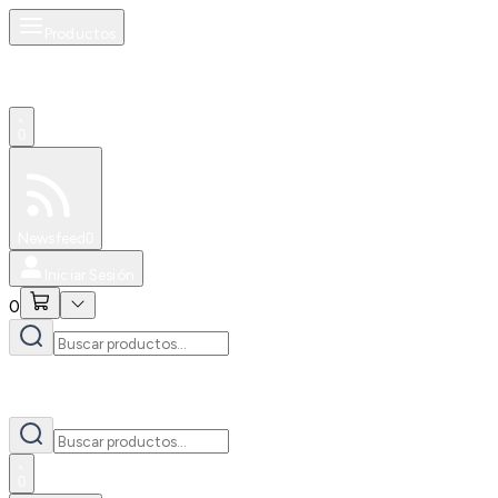
Productos
0
Especiales
Newsfeed
0
Iniciar Sesión
0
0