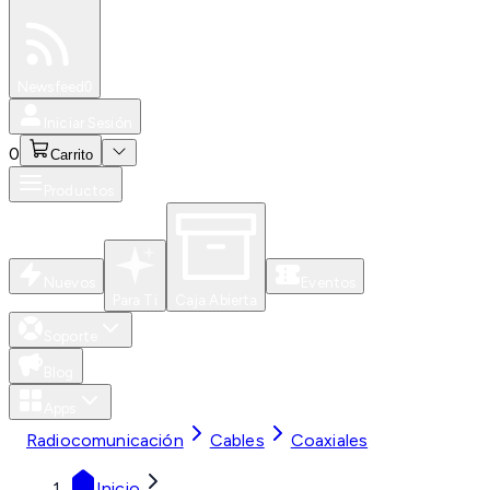
Especiales
Newsfeed
0
Iniciar Sesión
0
Carrito
Productos
Nuevos
Eventos
Para Ti
Caja Abierta
Soporte
Blog
Apps
Radiocomunicación
Cables
Coaxiales
Inicio