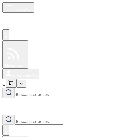
Productos
0
Especiales
Newsfeed
0
Iniciar Sesión
0
0