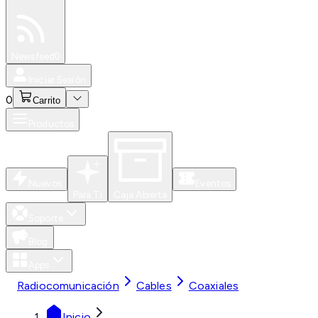
Especiales
Newsfeed
0
Iniciar Sesión
0
Carrito
Productos
Nuevos
Eventos
Para Ti
Caja Abierta
Soporte
Blog
Apps
Radiocomunicación
Cables
Coaxiales
Inicio