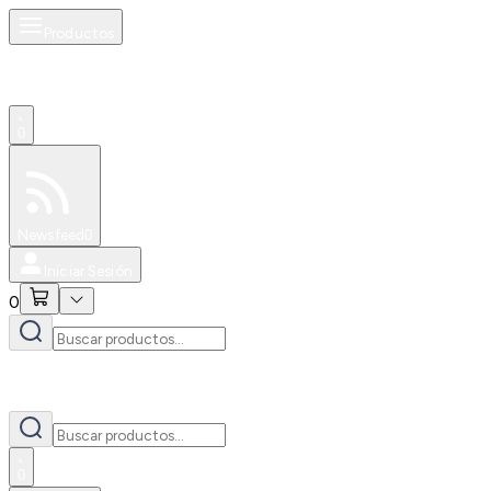
Productos
0
Especiales
Newsfeed
0
Iniciar Sesión
0
0