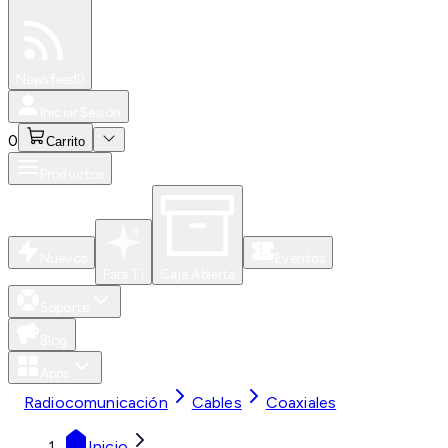
Especiales
Newsfeed
0
Iniciar Sesión
0
Carrito
Productos
Nuevos
Eventos
Para Ti
Caja Abierta
Soporte
Blog
Apps
Radiocomunicación
Cables
Coaxiales
Inicio