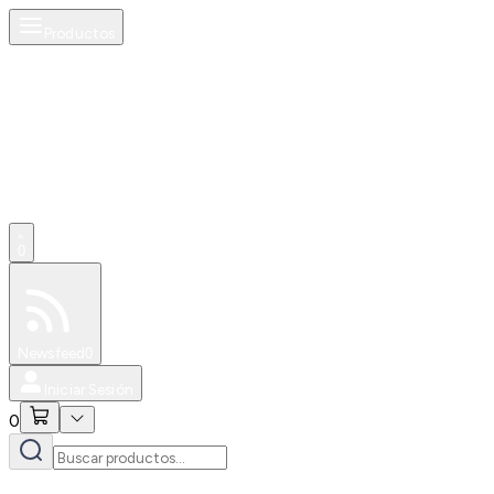
Productos
0
Especiales
Newsfeed
0
Iniciar Sesión
0