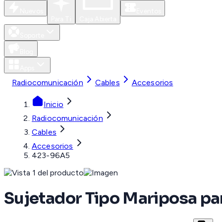
Nuevos
Eventos
Para Ti
Caja Abierta
Soporte
Blog
Apps
Radiocomunicación
Cables
Accesorios
Inicio
Radiocomunicación
Cables
Accesorios
423-96A5
Sujetador Tipo Mariposa par