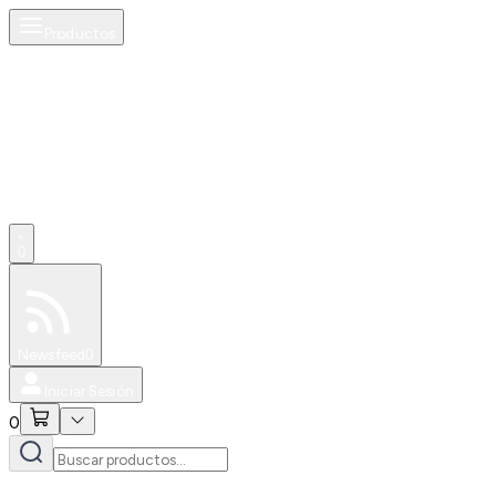
Productos
0
Especiales
Newsfeed
0
Iniciar Sesión
0