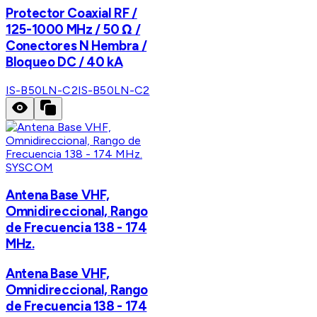
Protector Coaxial RF /
125-1000 MHz / 50 Ω /
Conectores N Hembra /
Bloqueo DC / 40 kA
IS-B50LN-C2
IS-B50LN-C2
SYSCOM
Antena Base VHF,
Omnidireccional, Rango
de Frecuencia 138 - 174
MHz.
Antena Base VHF,
Omnidireccional, Rango
de Frecuencia 138 - 174