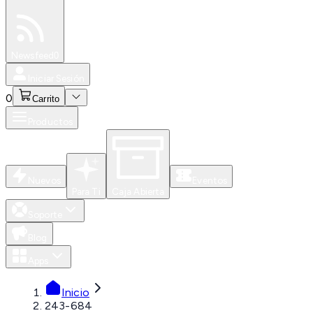
Especiales
Newsfeed
0
Iniciar Sesión
0
Carrito
Productos
Nuevos
Eventos
Para Ti
Caja Abierta
Soporte
Blog
Apps
Inicio
243-684