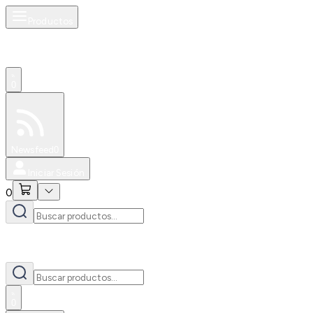
Productos
0
Especiales
Newsfeed
0
Iniciar Sesión
0
0