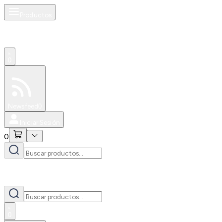
Productos
0
Especiales
Newsfeed
0
Iniciar Sesión
0
0