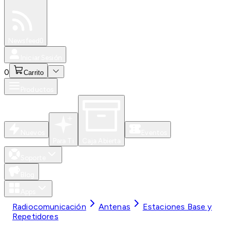
Especiales
Newsfeed
0
Iniciar Sesión
0
Carrito
Productos
Nuevos
Eventos
Para Ti
Caja Abierta
Soporte
Blog
Apps
Radiocomunicación
Antenas
Estaciones Base y
Repetidores