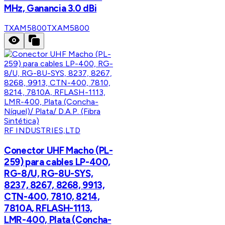
MHz, Ganancia 3.0 dBi
TXAM5800
TXAM5800
RF INDUSTRIES,LTD
Conector UHF Macho (PL-
259) para cables LP-400,
RG-8/U, RG-8U-SYS,
8237, 8267, 8268, 9913,
CTN-400, 7810, 8214,
7810A, RFLASH-1113,
LMR-400, Plata (Concha-