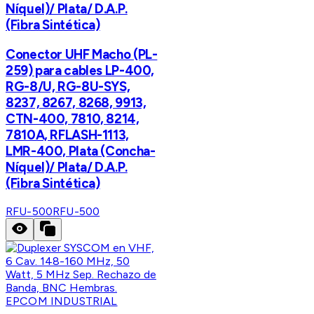
Níquel)/ Plata/ D.A.P.
(Fibra Sintética)
Conector UHF Macho (PL-
259) para cables LP-400,
RG-8/U, RG-8U-SYS,
8237, 8267, 8268, 9913,
CTN-400, 7810, 8214,
7810A, RFLASH-1113,
LMR-400, Plata (Concha-
Níquel)/ Plata/ D.A.P.
(Fibra Sintética)
RFU-500
RFU-500
EPCOM INDUSTRIAL