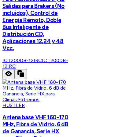
Salidas para Brakers (No
incluidos), Control de
Energía Remoto, Doble
Bus Inteligente de
Distribución CD,
Aplicaciones 12,24 y 48
Vcc.
ICT200DB-12IRC
ICT200DB-
12IRC
HUSTLER
Antena base VHF 160-170
MHz, Fibra de Vidrio, 6 dB
de Ganancia, Serie HX