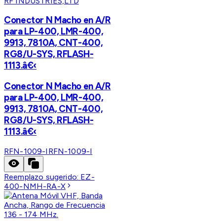
RF INDUSTRIES,LTD
Conector N Macho en A/R
para LP-400, LMR-400,
9913, 7810A, CNT-400,
RG8/U-SYS, RFLASH-
1113.â€‹
Conector N Macho en A/R
para LP-400, LMR-400,
9913, 7810A, CNT-400,
RG8/U-SYS, RFLASH-
1113.â€‹
RFN-1009-I
RFN-1009-I
Reemplazo sugerido:
EZ-
400-NMH-RA-X