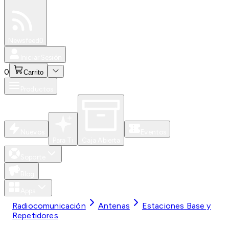
Especiales
Newsfeed
0
Iniciar Sesión
0
Carrito
Productos
Nuevos
Eventos
Para Ti
Caja Abierta
Soporte
Blog
Apps
Radiocomunicación
Antenas
Estaciones Base y
Repetidores