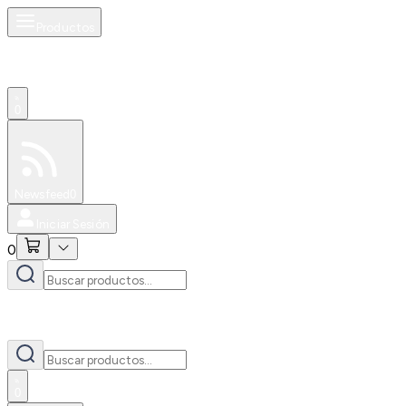
Productos
0
Especiales
Newsfeed
0
Iniciar Sesión
0
0