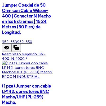
Jumper Coaxial de 50
Ohm con Cable Wilson-
400 | Conector N Macho
en los Extremos | 15.24
Metros (50 Pies) de
Longitud.
952-350
952-350
Reemplazo sugerido:
SN-
400-N-1000
EPCOM INDUSTRIAL
(1 pza) Jumper con cable
LP142, conectores BNC
Macho/UHF (PL-259)
Macho.