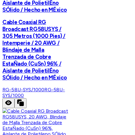
Aislante de PolietilÉno
SÓlido / Hecho en MÉxico
Cable Coaxial RG
Broadcast RG58USYS /
305 Metros (1000 Pies) /
Intemperie / 20 AWG /
Blindaje de Malla
Trenzada de Cobre
EstaÑado (CuSn) 96% /
Aislante de PolietilÉno
SÓlido / Hecho en MÉxico
RG-58U-SYS/1000
RG-58U-
SYS/1000