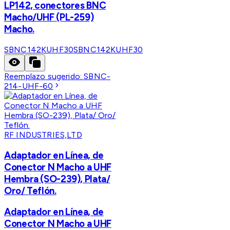
LP142, conectores BNC
Macho/UHF (PL-259)
Macho.
SBNC142KUHF30
SBNC142KUHF30
Reemplazo sugerido:
SBNC-
214-UHF-60
RF INDUSTRIES,LTD
Adaptador en Línea, de
Conector N Macho a UHF
Hembra (SO-239), Plata/
Oro/ Teflón.
Adaptador en Línea, de
Conector N Macho a UHF