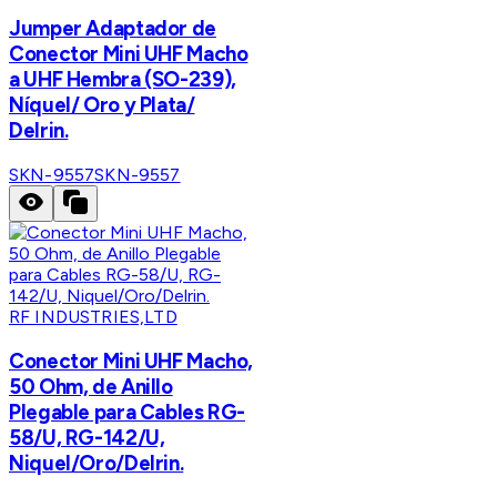
Jumper Adaptador de
Conector Mini UHF Macho
a UHF Hembra (SO-239),
Níquel/ Oro y Plata/
Delrin.
SKN-9557
SKN-9557
RF INDUSTRIES,LTD
Conector Mini UHF Macho,
50 Ohm, de Anillo
Plegable para Cables RG-
58/U, RG-142/U,
Niquel/Oro/Delrin.