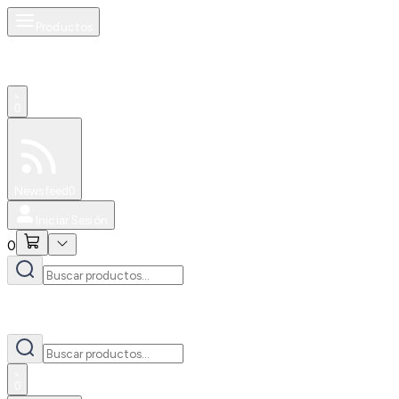
Productos
0
Especiales
Newsfeed
0
Iniciar Sesión
0
0