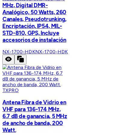
MHz, Digital DMR-
Analógico, 50 Watts, 260
Canales, Pseudotrunking,
Encriptación, IP54, MIL-
STD-810, GPS, Incluye
accesorios de instalación
NX-1700-HDK
NX-1700-HDK
TXPRO
Antena Fibra de Vidrio en
VHF para 136-174 MHz,
6.7 dB de ganancia, 5 MHz
de ancho de banda, 200
Watt.