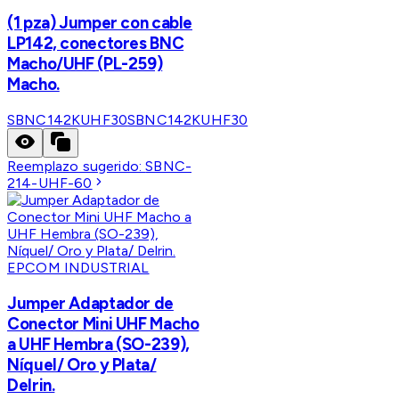
(1 pza) Jumper con cable
LP142, conectores BNC
Macho/UHF (PL-259)
Macho.
SBNC142KUHF30
SBNC142KUHF30
Reemplazo sugerido:
SBNC-
214-UHF-60
EPCOM INDUSTRIAL
Jumper Adaptador de
Conector Mini UHF Macho
a UHF Hembra (SO-239),
Níquel/ Oro y Plata/
Delrin.