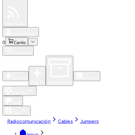
Especiales
Newsfeed
0
Iniciar Sesión
0
Carrito
Productos
Nuevos
Eventos
Para Ti
Caja Abierta
Soporte
Blog
Apps
Radiocomunicación
Cables
Jumpers
Inicio