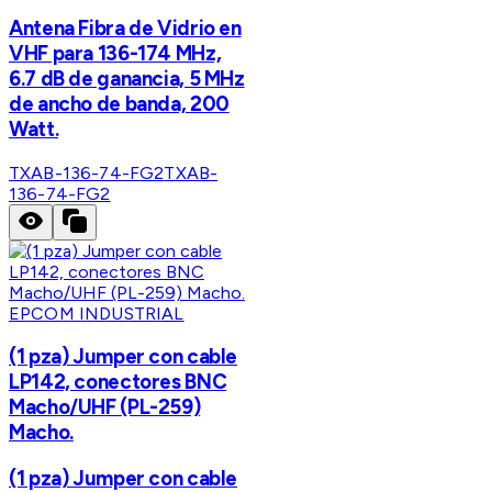
Antena Fibra de Vidrio en
VHF para 136-174 MHz,
6.7 dB de ganancia, 5 MHz
de ancho de banda, 200
Watt.
TXAB-136-74-FG2
TXAB-
136-74-FG2
EPCOM INDUSTRIAL
(1 pza) Jumper con cable
LP142, conectores BNC
Macho/UHF (PL-259)
Macho.
(1 pza) Jumper con cable