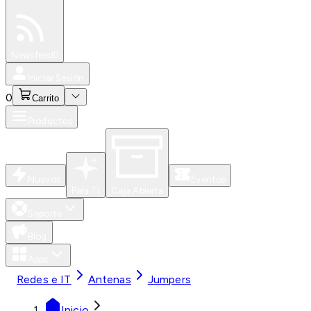
Especiales
Newsfeed
0
Iniciar Sesión
0
Carrito
Productos
Nuevos
Eventos
Para Ti
Caja Abierta
Soporte
Blog
Apps
Redes e IT
Antenas
Jumpers
Inicio