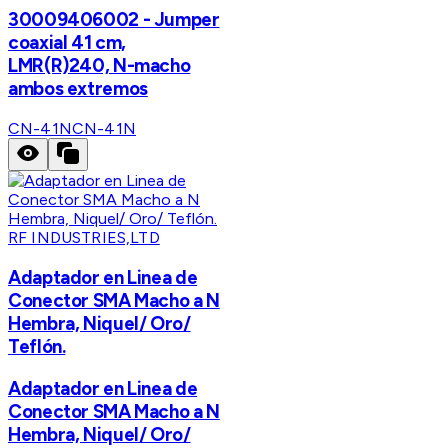
30009406002 - Jumper
coaxial 41 cm,
LMR(R)240, N-macho
ambos extremos
CN-41N
CN-41N
RF INDUSTRIES,LTD
Adaptador en Linea de
Conector SMA Macho a N
Hembra, Niquel/ Oro/
Teflón.
Adaptador en Linea de
Conector SMA Macho a N
Hembra, Niquel/ Oro/