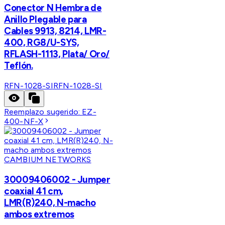
Conector N Hembra de
Anillo Plegable para
Cables 9913, 8214, LMR-
400, RG8/U-SYS,
RFLASH-1113, Plata/ Oro/
Teflón.
RFN-1028-SI
RFN-1028-SI
Reemplazo sugerido:
EZ-
400-NF-X
CAMBIUM NETWORKS
30009406002 - Jumper
coaxial 41 cm,
LMR(R)240, N-macho
ambos extremos