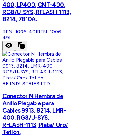
400, LP400, CNT-400,
RG8/U-SYS, RFLASH-1113,
8214, 7810A.
RFN-1006-49I
RFN-1006-
49I
RF INDUSTRIES,LTD
Conector N Hembra de
Anillo Plegable para
Cables 9913, 8214, LMR-
400, RG8/U-SYS,
RFLASH-1113, Plata/ Oro/
Teflón.