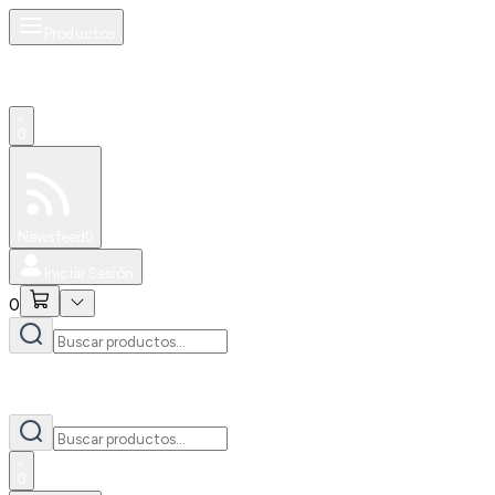
Productos
0
Especiales
Newsfeed
0
Iniciar Sesión
0
0