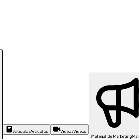
Artículos
Artículos
Videos
Videos
s
Material de Marketing
Mar