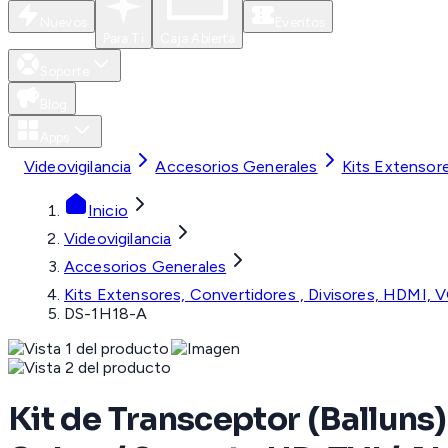
Nuevos
Eventos
Para Ti
Caja Abierta
Soporte
Blog
Apps
Videovigilancia
Accesorios Generales
Kits Extensor
Inicio
Videovigilancia
Accesorios Generales
Kits Extensores, Convertidores , Divisores, HDMI, 
DS-1H18-A
Kit de Transceptor (Ballun