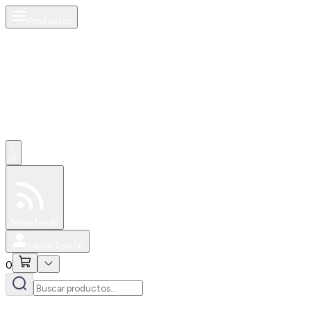
Productos
0
Especiales
Newsfeed
0
Iniciar Sesión
0