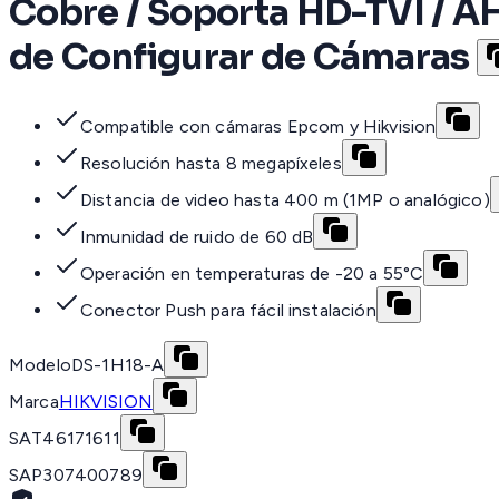
Cobre / Soporta HD-TVI / AH
de Configurar de Cámaras
Compatible con cámaras Epcom y Hikvision
Resolución hasta 8 megapíxeles
Distancia de video hasta 400 m (1MP o analógico)
Inmunidad de ruido de 60 dB
Operación en temperaturas de -20 a 55°C
Conector Push para fácil instalación
Modelo
DS-1H18-A
Marca
HIKVISION
SAT
46171611
SAP
307400789