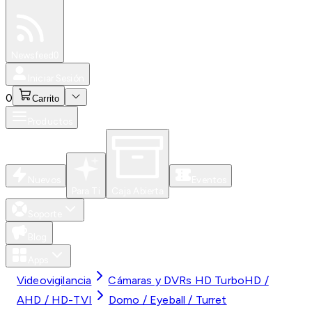
Especiales
Newsfeed
0
Iniciar Sesión
0
Carrito
Productos
Nuevos
Eventos
Para Ti
Caja Abierta
Soporte
Blog
Apps
Videovigilancia
Cámaras y DVRs HD TurboHD /
AHD / HD-TVI
Domo / Eyeball / Turret