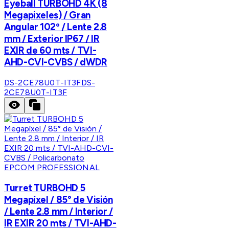
Eyeball TURBOHD 4K (8
Megapixeles) / Gran
Angular 102º / Lente 2.8
mm / Exterior IP67 / IR
EXIR de 60 mts / TVI-
AHD-CVI-CVBS / dWDR
DS-2CE78U0T-IT3F
DS-
2CE78U0T-IT3F
EPCOM PROFESSIONAL
Turret TURBOHD 5
Megapíxel / 85° de Visión
/ Lente 2.8 mm / Interior /
IR EXIR 20 mts / TVI-AHD-