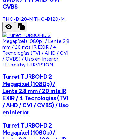
CVBS
THC-B120-M
THC-B120-M
HiLook by HIKVISION
Turret TURBOHD 2
Megapíxel (1080p) /
Lente 2.8 mm / 20 mts IR
EXIR / 4 Tecnologías (TVI
/ AHD / CVI / CVBS) / Uso
en Interior
Turret TURBOHD 2
Megapíxel (1080p) /