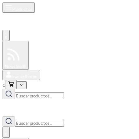
Productos
0
Especiales
Newsfeed
0
Iniciar Sesión
0
0