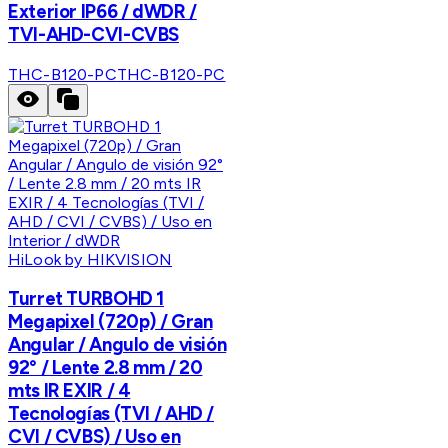
Exterior IP66 / dWDR /
TVI-AHD-CVI-CVBS
THC-B120-PC
THC-B120-PC
HiLook by HIKVISION
Turret TURBOHD 1
Megapixel (720p) / Gran
Angular / Angulo de visión
92° / Lente 2.8 mm / 20
mts IR EXIR / 4
Tecnologías (TVI / AHD /
CVI / CVBS) / Uso en