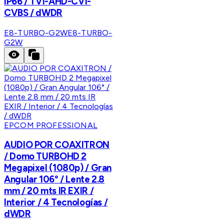
IP66 / TVI-AHD-CVI-
CVBS / dWDR
E8-TURBO-G2W
E8-TURBO-
G2W
EPCOM PROFESSIONAL
AUDIO POR COAXITRON
/ Domo TURBOHD 2
Megapixel (1080p) / Gran
Angular 106° / Lente 2.8
mm / 20 mts IR EXIR /
Interior / 4 Tecnologías /
dWDR