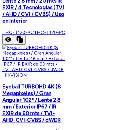
Lente 2.8 mm / 20 mts IR
EXIR / 4 Tecnologías (TVI
/ AHD / CVI / CVBS) / Uso
en Interior
THC-T120-PC
THC-T120-PC
HIKVISION
Eyeball TURBOHD 4K (8
Megapixeles) / Gran
Angular 102º / Lente 2.8
mm / Exterior IP67 / IR
EXIR de 60 mts / TVI-
AHD-CVI-CVBS / dWDR