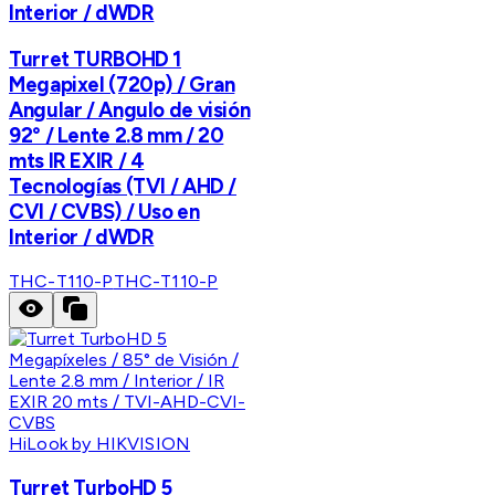
Interior / dWDR
Turret TURBOHD 1
Megapixel (720p) / Gran
Angular / Angulo de visión
92° / Lente 2.8 mm / 20
mts IR EXIR / 4
Tecnologías (TVI / AHD /
CVI / CVBS) / Uso en
Interior / dWDR
THC-T110-P
THC-T110-P
HiLook by HIKVISION
Turret TurboHD 5