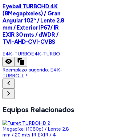
Eyeball TURBOHD 4K
(8Megapixeles) / Gran
Angular 102º / Lente 2.8
mm / Exterior IP67/ IR
EXIR 30 mts / dWDR /
TVI-AHD-CVI-CVBS
E4K-TURBO
E4K-TURBO
Reemplazo sugerido:
E4K-
TURBO-L
Equipos Relacionados