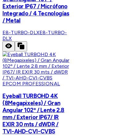
Exterior IP67 / Micrófono
Integrado / 4 Tecnologías
/ Metal
E8-TURBO-DLX
E8-TURBO-
DLX
EPCOM PROFESSIONAL
Eyeball TURBOHD 4K
(8Megapixeles) / Gran
Angular 102º / Lente 2.8
mm / Exterior IP67/ IR
EXIR 30 mts / dWDR /
TVI-AHD-CVI-CVBS